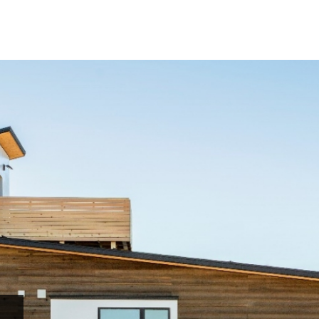
プ
私たちについて
サトウ工務
らせ
コンセプト
デザイ
グ
代表挨拶
性能
実績
書籍紹介
価格
s/会社概要
アフタ
家づく