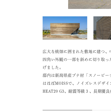
広大な桃畑に囲まれた敷地に建つ、
四角い外観の一部を斜めに切り取っ
げました。
邸内は新潟県産ブナ材「スノービー
はほぼMOISSで、ノイズレスデザ
HEAT20 G3、耐震等級３、長期