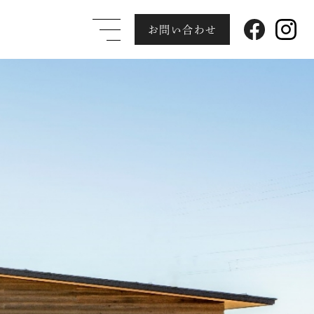
お問い合わせ
店の家づくり
サトウ工務店の建築技術
ン
大型パネル
気密測定
建築事業コンサルティング
ーサポート
りの流れ