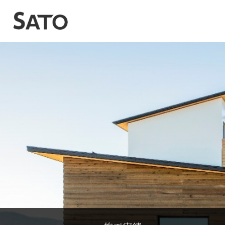
トッ
お知
ブロ
施工
SDG