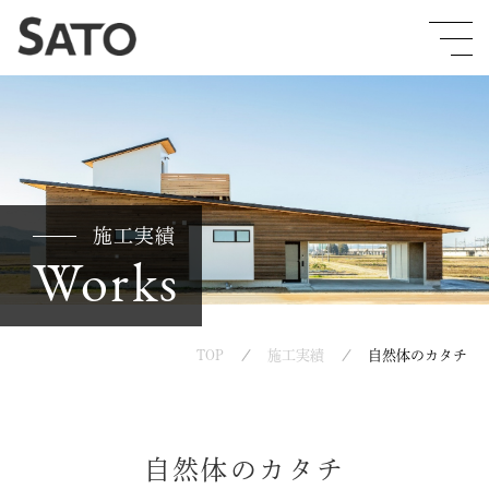
トップ
お知らせ
ブログ
施工実績
施工実績
SDGs/会社概要
Works
私たちについて
コンセプト
TOP
施工実績
自然体のカタチ
代表挨拶
書籍紹介
サトウ工務店の家づくり
自然体のカタチ